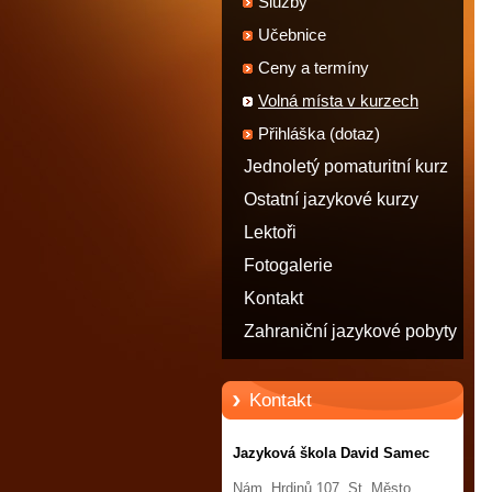
Služby
Učebnice
Ceny a termíny
Volná místa v kurzech
Přihláška (dotaz)
Jednoletý pomaturitní kurz
angličtiny - STATUT
Ostatní jazykové kurzy
STUDENTA
Lektoři
Fotogalerie
Kontakt
Zahraniční jazykové pobyty
Kontakt
Jazyková škola David Samec
Nám. Hrdinů 107, St. Město