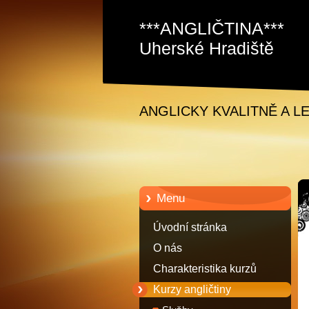
***ANGLIČTINA***
Uherské Hradiště
Staré Město David
Samec
ANGLICKY KVALITNĚ A L
Menu
Úvodní stránka
O nás
Charakteristika kurzů
anglického jazyka
Kurzy angličtiny