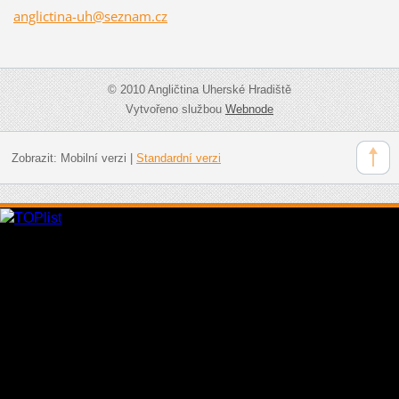
anglicti
na-uh@se
znam.cz
© 2010 Angličtina Uherské Hradiště
Vytvořeno službou
Webnode
Zobrazit:
Mobilní verzi
|
Standardní verzi