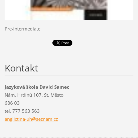
Pre-intermediate
Kontakt
Jazyková škola David Samec
Nám. Hrdinů 107, St. Město
686 03
tel. 777 563 563
anglicti
na-uh@se
znam.cz