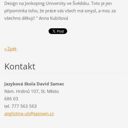
Design na Jonkoping University ve Švédsku. Toto je jen
připomínka toho, že práce vás všech má smysl, a moc za
všechno děkuji! " Anna Kubišová
« Zpět
Kontakt
Jazyková škola David Samec
Nám. Hrdinů 107, St. Město
686 03
tel. 777 563 563
anglicti
na-uh@se
znam.cz