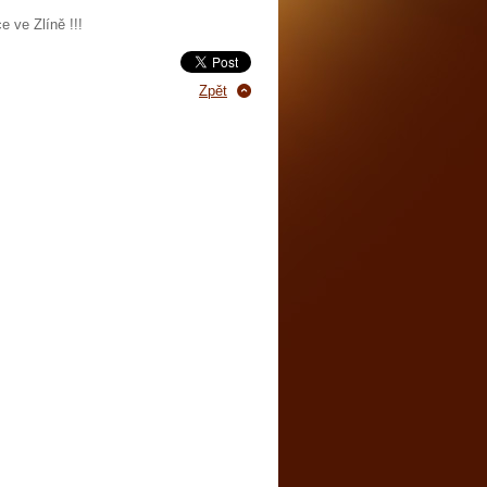
e ve Zlíně !!!
Zpět