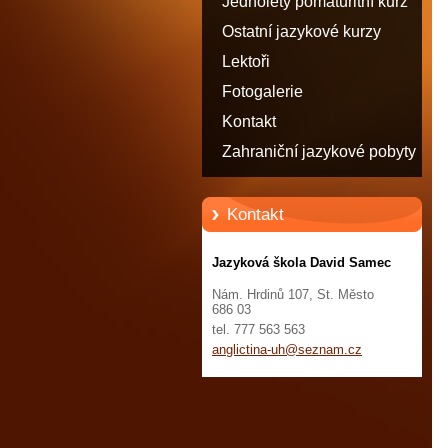
Jednoletý pomaturitní kurz
angličtiny - STATUT
Ostatní jazykové kurzy
STUDENTA
Lektoři
Fotogalerie
Kontakt
Zahraniční jazykové pobyty
Kontakt
Jazyková škola David Samec
Nám. Hrdinů 107, St. Město
686 03
tel. 777 563 563
anglicti
na-uh@se
znam.cz