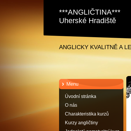
***ANGLIČTINA***
Uherské Hradiště
Staré Město David
Samec
ANGLICKY KVALITNĚ A L
Menu
Úvodní stránka
O nás
Charakteristika kurzů
anglického jazyka
Kurzy angličtiny