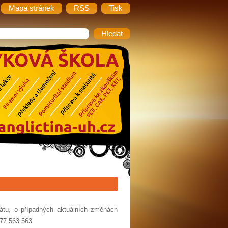
Mapa stránek
RSS
Tisk
átu, o případných aktuálních změnách
777 563 563