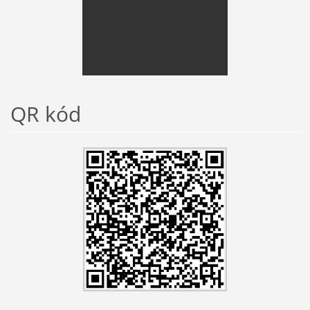
QR kód