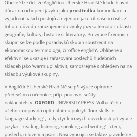
Obecně lze říci, že Angličtina Uherské Hradiště klade hlavní
důraz na uchopení jazyka jako
prostředku
komunikace a
vyjádření našich postojů a nejenom jako cíl našeho úsilí. Z
tohoto důvodu zařazujeme do výuky jazyka témata z oblasti
geografie, kultury, historie či literatury. Při výuce firemních
skupin se lze podle požadavků skupin soustředit na
ekonomickou terminologii, či 'office english'. Oblíbené a
efektivní se ukazuje i zařazování poslechů hudebních
skladeb jako 'warm-up' aktivit, samozřejmě s ohledem na na
skladbu výukové skupiny.
V Angličtině Uherské Hradiště se při výuce opíráme
především o učebnice, příp. pracovní sešity
nakladatelství
OXFORD
UNIVERSITY PRESS. Volba těchto
učebnic odpovídá optimálnímu pokrytí 'four skills in
language studying' , tedy čtyř klíčových dovedností při výuce
jazyka - 'reading, listening, speaking and writing' - čtení,
poslech, mluvení a psaní. Naši vyučující se taktéž pravidelně