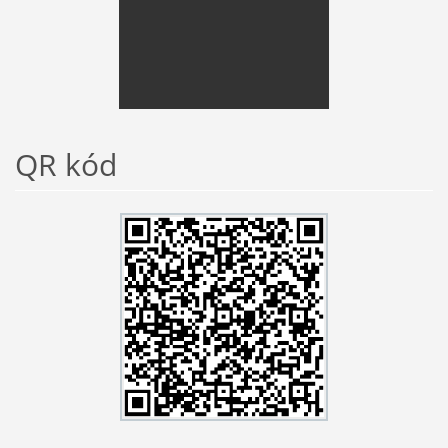
QR kód