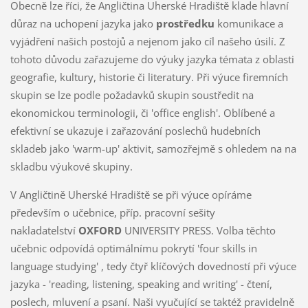
Obecně lze říci, že Angličtina Uherské Hradiště klade hlavní
důraz na uchopení jazyka jako
prostředku
komunikace a
vyjádření našich postojů a nejenom jako cíl našeho úsilí. Z
tohoto důvodu zařazujeme do výuky jazyka témata z oblasti
geografie, kultury, historie či literatury. Při výuce firemních
skupin se lze podle požadavků skupin soustředit na
ekonomickou terminologii, či 'office english'. Oblíbené a
efektivní se ukazuje i zařazování poslechů hudebních
skladeb jako 'warm-up' aktivit, samozřejmě s ohledem na na
skladbu výukové skupiny.
V Angličtině Uherské Hradiště se při výuce opíráme
především o učebnice, příp. pracovní sešity
nakladatelství
OXFORD
UNIVERSITY PRESS. Volba těchto
učebnic odpovídá optimálnímu pokrytí 'four skills in
language studying' , tedy čtyř klíčových dovedností při výuce
jazyka - 'reading, listening, speaking and writing' - čtení,
poslech, mluvení a psaní. Naši vyučující se taktéž pravidelně