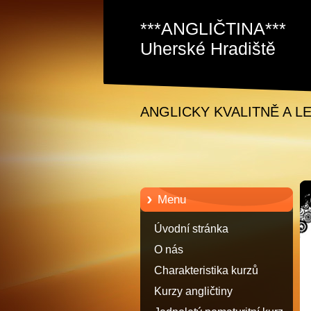
***ANGLIČTINA***
Uherské Hradiště
Staré Město David
Samec
ANGLICKY KVALITNĚ A L
Menu
Úvodní stránka
O nás
Charakteristika kurzů
anglického jazyka
Kurzy angličtiny