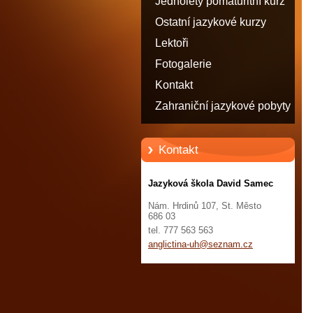
Jednoletý pomaturitní kurz
angličtiny - STATUT
Ostatní jazykové kurzy
STUDENTA
Lektoři
Fotogalerie
Kontakt
Zahraniční jazykové pobyty
Kontakt
Jazyková škola David Samec
Nám. Hrdinů 107, St. Město
686 03
tel. 777 563 563
anglicti
na-uh@se
znam.cz