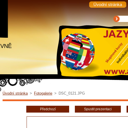
Úvodní stránka
EVNĚ
Úvodní stránka
>
Fotogalerie
>
DSC_0121.JPG
Předchozí
Spustit prezentaci