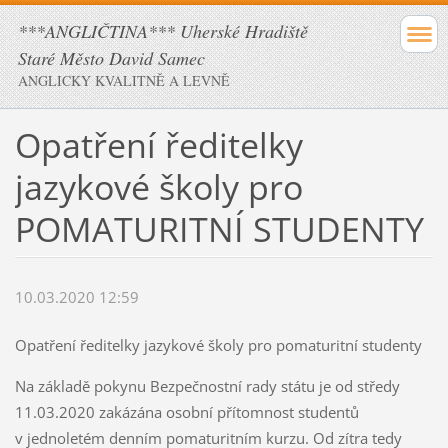
***ANGLIČTINA*** Uherské Hradiště
Staré Město David Samec
ANGLICKY KVALITNĚ A LEVNĚ
Opatření ředitelky
jazykové školy pro
POMATURITNÍ STUDENTY
10.03.2020 12:59
Opatření ředitelky jazykové školy pro pomaturitní studenty
Na základě pokynu Bezpečnostní rady státu je od středy
11.03.2020 zakázána osobní přítomnost studentů
v jednoletém denním pomaturitním kurzu. Od zítra tedy