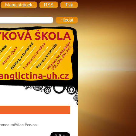
Mapa stránek
RSS
Tisk
 konce měsíce června