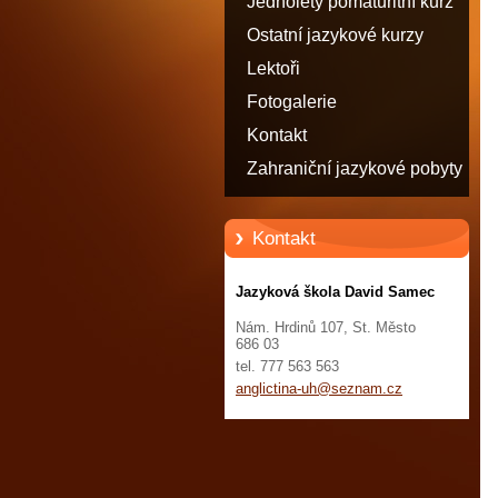
Jednoletý pomaturitní kurz
angličtiny - STATUT
Ostatní jazykové kurzy
STUDENTA
Lektoři
Fotogalerie
Kontakt
Zahraniční jazykové pobyty
Kontakt
Jazyková škola David Samec
Nám. Hrdinů 107, St. Město
686 03
tel. 777 563 563
anglicti
na-uh@se
znam.cz