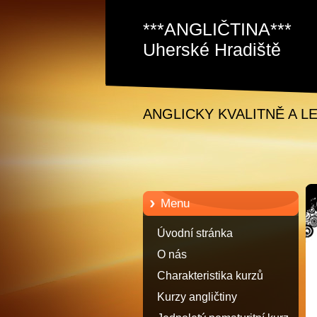
***ANGLIČTINA***
Uherské Hradiště
Staré Město David
Samec
ANGLICKY KVALITNĚ A L
Menu
Úvodní stránka
O nás
Charakteristika kurzů
anglického jazyka
Kurzy angličtiny