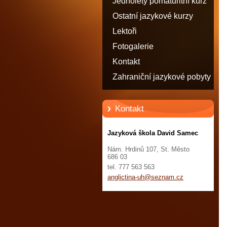
Jednoletý pomaturitní kurz
angličtiny - STATUT
Ostatní jazykové kurzy
STUDENTA
Lektoři
Fotogalerie
Kontakt
Zahraniční jazykové pobyty
Kontakt
Jazyková škola David Samec
Nám. Hrdinů 107, St. Město
686 03
tel. 777 563 563
anglicti
na-uh@se
znam.cz