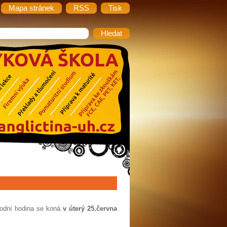
Mapa stránek
RSS
Tisk
úvodní hodina se koná
v úterý 25.června