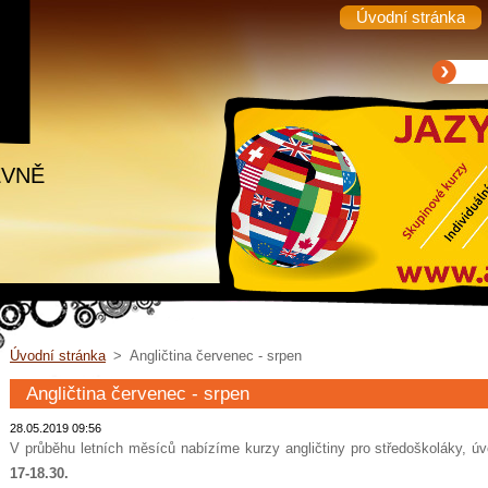
Úvodní stránka
EVNĚ
Úvodní stránka
>
Angličtina červenec - srpen
Angličtina červenec - srpen
28.05.2019 09:56
V průběhu letních měsíců nabízíme kurzy angličtiny pro středoškoláky, 
17-18.30.