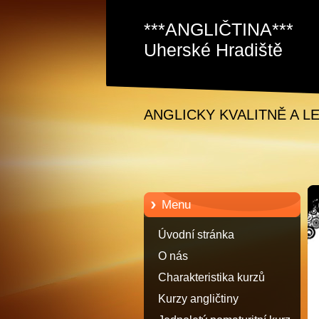
***ANGLIČTINA***
Uherské Hradiště
Staré Město David
Samec
ANGLICKY KVALITNĚ A L
Menu
Úvodní stránka
O nás
Charakteristika kurzů
anglického jazyka
Kurzy angličtiny